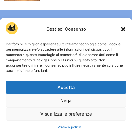
Gestisci Consenso
Per fornire le migliori esperienze, utilizziamo tecnologie come i cookie
per memorizzare e/o accedere alle informazioni del dispositivo. Il
consenso a queste tecnologie ci permetterà di elaborare dati come il
comportamento di navigazione o ID unici su questo sito. Non
CHI SIAMO
acconsentire o ritirare il consenso può influire negativamente su alcune
caratteristiche e funzioni.
Gattissimi è uno spazio dedicato a chi vive ogni giorno
accanto a un gatto e vuole capirlo davvero. Qui trovi guide
Accetta
chiare, approfondimenti su comportamento, salute e vita
quotidiana, senza miti inutili e senza allarmismi. Osservare,
comprendere e convivere meglio con i gatti: è da qui che
Nega
nasce ogni contenuto. Capire i gatti, davvero.
Visualizza le preferenze
© Copyright 2026 - Gattissimi
Privacy policy