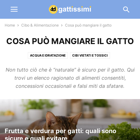
Home
Cibo & Alimentazione
Cosa può mangiare il gatto
COSA PUÒ MANGIARE IL GATTO
ACQUA E IDRATAZIONE
CIBI VIETATI E TOSSICI
COSA PUÒ MANGIARE IL GATTO
CROCCHETTE E UMIDO: COME SCEGLIERE
Non tutto ciò che è “naturale” è sicuro per il gatto. Qui
DIGESTIONE, VOMITO E DIARREA
PESO, DIETA E FORMA FISICA
trovi un elenco ragionato di alimenti consentiti,
concessioni occasionali e falsi miti da sfatare.
Frutta e verdura per gatti: quali sono
sicure e quali evitare