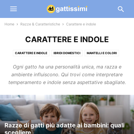
Home
Razze & Caratteristiche
Carattere e indole
CARATTERE E INDOLE
CARATTERE E INDOLE
IBRIDI DOMESTICI
MANTELLI E COLORI
SCHEDE RAZZE
TAGLIA, CRESCITA E SVILUPPO
Ogni gatto ha una personalità unica, ma razza e
ambiente influiscono. Qui trovi come interpretare
temperamento e indole senza aspettative sbagliate.
Razze di gatti più adatte ai bambini: quali
scegliere