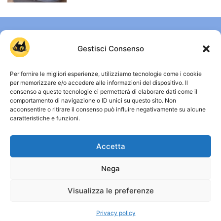
Gestisci Consenso
Per fornire le migliori esperienze, utilizziamo tecnologie come i cookie
per memorizzare e/o accedere alle informazioni del dispositivo. Il
consenso a queste tecnologie ci permetterà di elaborare dati come il
comportamento di navigazione o ID unici su questo sito. Non
CHI SIAMO
acconsentire o ritirare il consenso può influire negativamente su alcune
caratteristiche e funzioni.
Gattissimi è uno spazio dedicato a chi vive ogni giorno
accanto a un gatto e vuole capirlo davvero. Qui trovi guide
Accetta
chiare, approfondimenti su comportamento, salute e vita
quotidiana, senza miti inutili e senza allarmismi. Osservare,
comprendere e convivere meglio con i gatti: è da qui che
Nega
nasce ogni contenuto. Capire i gatti, davvero.
Visualizza le preferenze
© Copyright 2026 - Gattissimi
Privacy policy