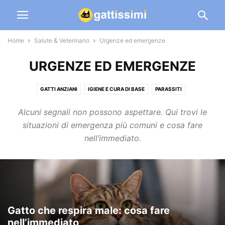
Home
Salute & Veterinario
Urgenze ed emergenze
URGENZE ED EMERGENZE
GATTI ANZIANI
IGIENE E CURA DI BASE
PARASSITI
SINTOMI E SEGNALI DA OSSERVARE
STERILIZZAZIONE E RIPRODUZIONE
Alcuni segnali non possono aspettare. Qui trovi le
URGENZE ED EMERGENZE
situazioni di emergenza più comuni e cosa fare
nell’immediato.
Gatto che respira male: cosa fare
nell’immediato