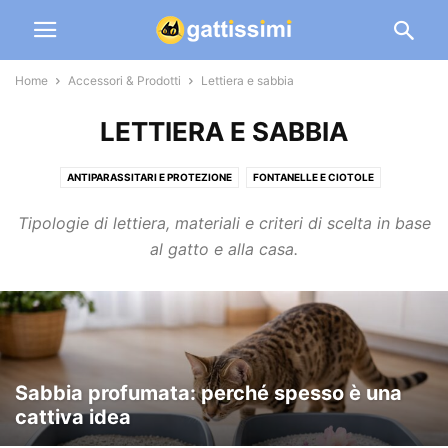
Home
Accessori & Prodotti
Lettiera e sabbia
LETTIERA E SABBIA
ANTIPARASSITARI E PROTEZIONE
FONTANELLE E CIOTOLE
GATTAIOLE E TECNOLOGIA
GIOCHI E TIRAGRAFFI
LETTIERA E SABBIA
Tipologie di lettiera, materiali e criteri di scelta in base
TRASPORTINI E ACCESSORI VIAGGIO
al gatto e alla casa.
Sabbia profumata: perché spesso è una
cattiva idea