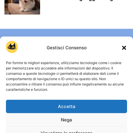
Gestisci Consenso
Per fornire le migliori esperienze, utilizziamo tecnologie come i cookie
per memorizzare e/o accedere alle informazioni del dispositivo. Il
consenso a queste tecnologie ci permetterà di elaborare dati come il
comportamento di navigazione o ID unici su questo sito. Non
CHI SIAMO
acconsentire o ritirare il consenso può influire negativamente su alcune
caratteristiche e funzioni.
Gattissimi è uno spazio dedicato a chi vive ogni giorno
accanto a un gatto e vuole capirlo davvero. Qui trovi guide
Accetta
chiare, approfondimenti su comportamento, salute e vita
quotidiana, senza miti inutili e senza allarmismi. Osservare,
comprendere e convivere meglio con i gatti: è da qui che
Nega
nasce ogni contenuto. Capire i gatti, davvero.