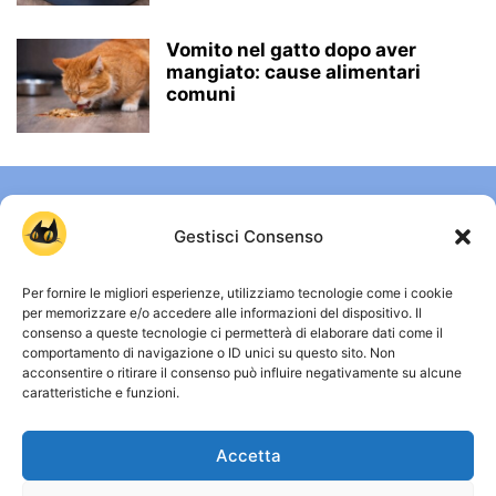
Vomito nel gatto dopo aver
mangiato: cause alimentari
comuni
Gestisci Consenso
Per fornire le migliori esperienze, utilizziamo tecnologie come i cookie
per memorizzare e/o accedere alle informazioni del dispositivo. Il
consenso a queste tecnologie ci permetterà di elaborare dati come il
comportamento di navigazione o ID unici su questo sito. Non
CHI SIAMO
acconsentire o ritirare il consenso può influire negativamente su alcune
caratteristiche e funzioni.
Gattissimi è uno spazio dedicato a chi vive ogni giorno
accanto a un gatto e vuole capirlo davvero. Qui trovi guide
Accetta
chiare, approfondimenti su comportamento, salute e vita
quotidiana, senza miti inutili e senza allarmismi. Osservare,