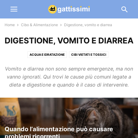
Home
Cibo & Alimentazione
Digestione, vomito e diarrea
DIGESTIONE, VOMITO E DIARREA
ACQUA E IDRATAZIONE
CIBI VIETATI E TOSSICI
COSA PUÒ MANGIARE IL GATTO
CROCCHETTE E UMIDO: COME SCEGLIERE
Vomito e diarrea non sono sempre emergenze, ma non
DIGESTIONE, VOMITO E DIARREA
PESO, DIETA E FORMA FISICA
vanno ignorati. Qui trovi le cause più comuni legate a
dieta e digestione e quando è il caso di intervenire.
Quando l’alimentazione può causare
problemi ricorrenti