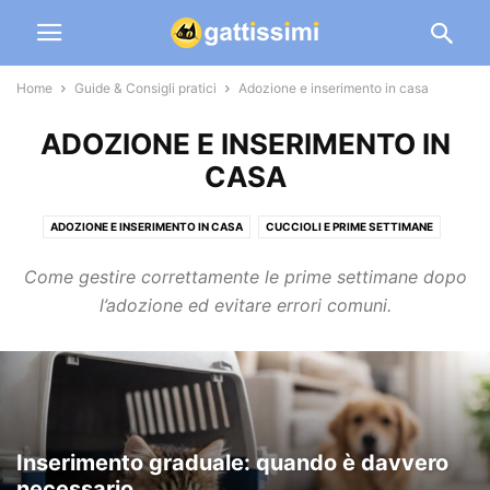
Home
Guide & Consigli pratici
Adozione e inserimento in casa
ADOZIONE E INSERIMENTO IN
CASA
ADOZIONE E INSERIMENTO IN CASA
CUCCIOLI E PRIME SETTIMANE
GATTO IN APPARTAMENTO
GATTO IN GIARDINO E OUTDOOR
Come gestire correttamente le prime settimane dopo
ROUTINE E “EDUCAZIONE”
l’adozione ed evitare errori comuni.
Inserimento graduale: quando è davvero
necessario