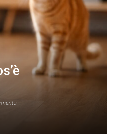
os’è
tamento