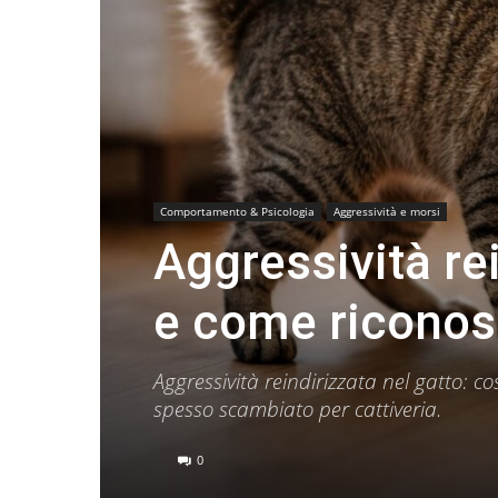
Comportamento & Psicologia
Aggressività e morsi
Aggressività rei
e come riconos
Aggressività reindirizzata nel gatto:
spesso scambiato per cattiveria.
0