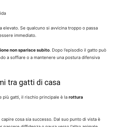
gida
erta elevato. Se qualcuno si avvicina troppo o passa
 essere immediato.
zione non sparisce subito
. Dopo l’episodio il gatto può
do a soffiare o a mantenere una postura difensiva
 tra gatti di casa
più gatti, il rischio principale è la
rottura
i capire cosa sia successo. Dal suo punto di vista è
 nascere diffidenza o paura verso l’altro animale.