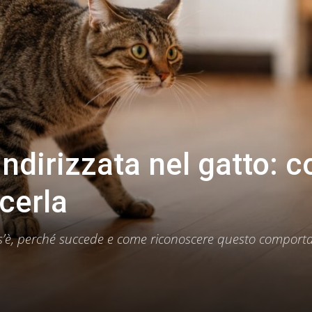
ndirizzata nel gatto: c
cerla
 cos’è, perché succede e come riconoscere questo compor