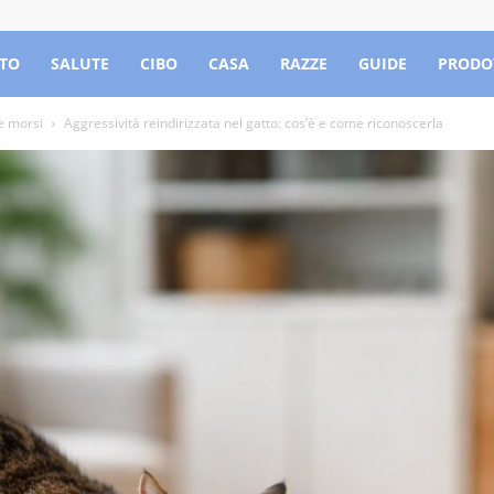
TO
SALUTE
CIBO
CASA
RAZZE
GUIDE
PRODO
e morsi
Aggressività reindirizzata nel gatto: cos’è e come riconoscerla