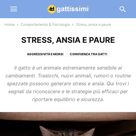
Home
Comportamento & Psicologia
Stress, ansia e paure
STRESS, ANSIA E PAURE
AGGRESSIVITÀ E MORSI
CONVIVENZA TRA GATTI
GIOCO E ISTINTO DI CACCIA
LETTIERA: PIPÌ E BISOGNI
Il gatto è un animale estremamente sensibile ai
LINGUAGGIO E SEGNALI DEL GATTO
MIAGOLIO E VOCALIZZAZIONI
cambiamenti. Traslochi, nuovi animali, rumori o routine
STRESS, ANSIA E PAURE
spezzate possono generare stress e ansia. Qui trovi i
segnali da riconoscere e le strategie più efficaci per
riportare equilibrio e sicurezza.