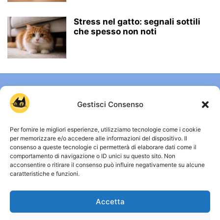
Stress nel gatto: segnali sottili
che spesso non noti
Gestisci Consenso
Per fornire le migliori esperienze, utilizziamo tecnologie come i cookie
per memorizzare e/o accedere alle informazioni del dispositivo. Il
consenso a queste tecnologie ci permetterà di elaborare dati come il
comportamento di navigazione o ID unici su questo sito. Non
CHI SIAMO
acconsentire o ritirare il consenso può influire negativamente su alcune
caratteristiche e funzioni.
Gattissimi è uno spazio dedicato a chi vive ogni giorno
accanto a un gatto e vuole capirlo davvero. Qui trovi guide
Accetta
chiare, approfondimenti su comportamento, salute e vita
quotidiana, senza miti inutili e senza allarmismi. Osservare,