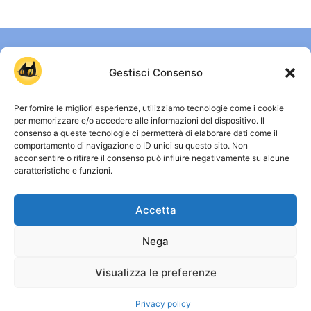
Gestisci Consenso
Per fornire le migliori esperienze, utilizziamo tecnologie come i cookie
per memorizzare e/o accedere alle informazioni del dispositivo. Il
consenso a queste tecnologie ci permetterà di elaborare dati come il
comportamento di navigazione o ID unici su questo sito. Non
CHI SIAMO
acconsentire o ritirare il consenso può influire negativamente su alcune
caratteristiche e funzioni.
Gattissimi è uno spazio dedicato a chi vive ogni giorno
accanto a un gatto e vuole capirlo davvero. Qui trovi guide
Accetta
chiare, approfondimenti su comportamento, salute e vita
quotidiana, senza miti inutili e senza allarmismi. Osservare,
comprendere e convivere meglio con i gatti: è da qui che
Nega
nasce ogni contenuto. Capire i gatti, davvero.
Visualizza le preferenze
© Copyright 2026 - Gattissimi
Privacy policy