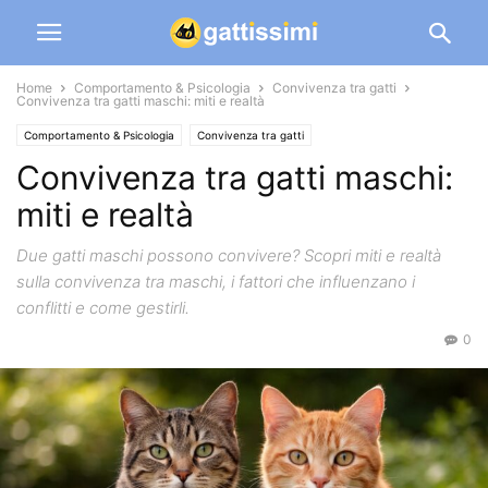
Home
Comportamento & Psicologia
Convivenza tra gatti
Convivenza tra gatti maschi: miti e realtà
Comportamento & Psicologia
Convivenza tra gatti
Convivenza tra gatti maschi:
miti e realtà
Due gatti maschi possono convivere? Scopri miti e realtà
sulla convivenza tra maschi, i fattori che influenzano i
conflitti e come gestirli.
0