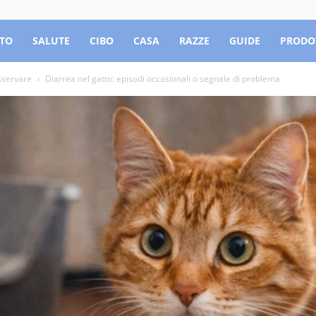
TO
SALUTE
CIBO
CASA
RAZZE
GUIDE
PRODO
sservare
Diarrea nel gatto: episodi occasionali o segnale di problema