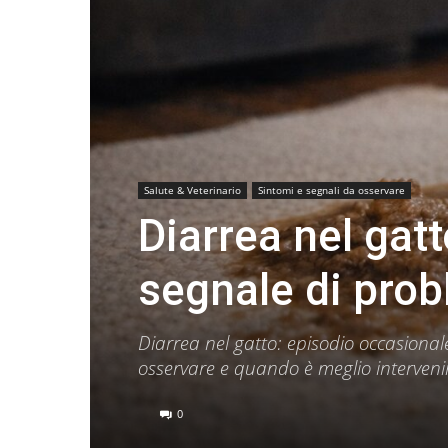
Salute & Veterinario
Sintomi e segnali da osservare
Diarrea nel gatt
segnale di pro
Diarrea nel gatto: episodio occasionale
osservare e quando è meglio interveni
0