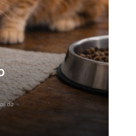
o
ali da