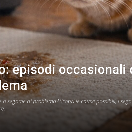
o: episodi occasionali 
blema
 o segnale di problema? Scopri le cause possibili, i segn
re.