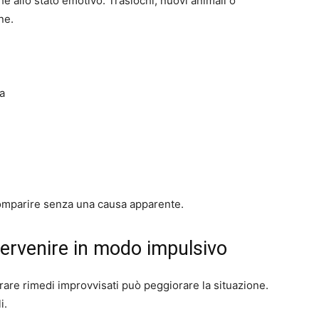
he allo stato emotivo. Traslochi, nuovi animali o
ne.
a
comparire senza una causa apparente.
ervenire in modo impulsivo
are rimedi improvvisati può peggiorare la situazione.
i.