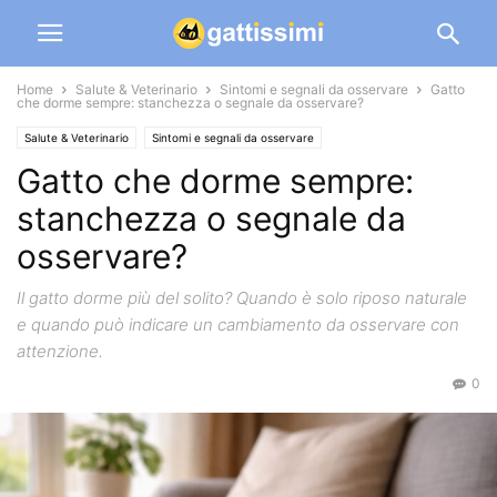
Home
Salute & Veterinario
Sintomi e segnali da osservare
Gatto
che dorme sempre: stanchezza o segnale da osservare?
Salute & Veterinario
Sintomi e segnali da osservare
Gatto che dorme sempre:
stanchezza o segnale da
osservare?
Il gatto dorme più del solito? Quando è solo riposo naturale
e quando può indicare un cambiamento da osservare con
attenzione.
0