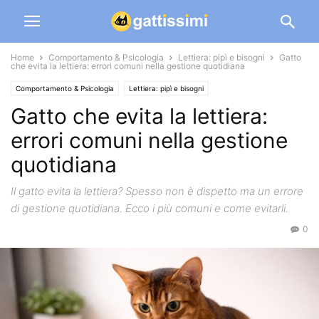
Home
Comportamento & Psicologia
Lettiera: pipì e bisogni
Gatto
che evita la lettiera: errori comuni nella gestione quotidiana
Comportamento & Psicologia
Lettiera: pipì e bisogni
Gatto che evita la lettiera:
errori comuni nella gestione
quotidiana
Il gatto evita la lettiera? Spesso non è dispetto ma un errore
di gestione quotidiana. Ecco i più comuni e come evitarli.
0