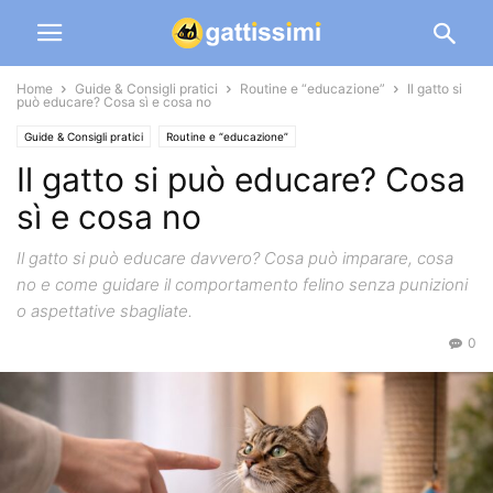
Home
Guide & Consigli pratici
Routine e “educazione”
Il gatto si
può educare? Cosa sì e cosa no
Guide & Consigli pratici
Routine e “educazione”
Il gatto si può educare? Cosa
sì e cosa no
Il gatto si può educare davvero? Cosa può imparare, cosa
no e come guidare il comportamento felino senza punizioni
o aspettative sbagliate.
0