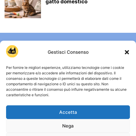
gatto domestico
Gestisci Consenso
Per fornire le migliori esperienze, utilizziamo tecnologie come i cookie
per memorizzare e/o accedere alle informazioni del dispositivo. Il
consenso a queste tecnologie ci permetterà di elaborare dati come il
comportamento di navigazione o ID unici su questo sito. Non
CHI SIAMO
acconsentire o ritirare il consenso può influire negativamente su alcune
caratteristiche e funzioni.
Gattissimi è uno spazio dedicato a chi vive ogni giorno
accanto a un gatto e vuole capirlo davvero. Qui trovi guide
Accetta
chiare, approfondimenti su comportamento, salute e vita
quotidiana, senza miti inutili e senza allarmismi. Osservare,
comprendere e convivere meglio con i gatti: è da qui che
Nega
nasce ogni contenuto. Capire i gatti, davvero.