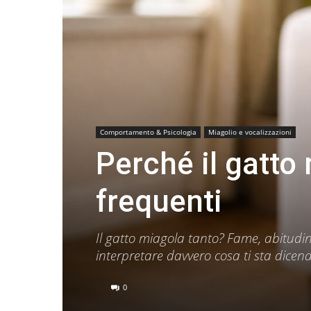
Comportamento & Psicologia
Miagolio e vocalizzazioni
Perché il gatto
frequenti
Il gatto miagola tanto? Fame, abitudine
interpretare davvero cosa ti sta dicen
0