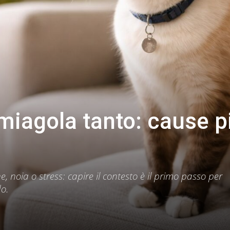
 miagola tanto: cause p
, noia o stress: capire il contesto è il primo passo per
do.