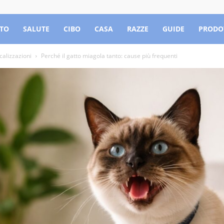
TO
SALUTE
CIBO
CASA
RAZZE
GUIDE
PRODO
calizzazioni
Perché il gatto miagola tanto: cause più frequenti