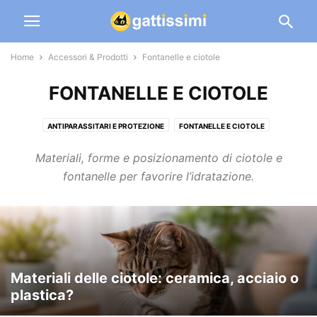
Home
Accessori & Prodotti
Fontanelle e ciotole
FONTANELLE E CIOTOLE
ANTIPARASSITARI E PROTEZIONE
FONTANELLE E CIOTOLE
GATTAIOLE E TECNOLOGIA
GIOCHI E TIRAGRAFFI
LETTIERA E SABBIA
Materiali, forme e posizionamento di ciotole e
TRASPORTINI E ACCESSORI VIAGGIO
fontanelle per favorire l’idratazione.
Materiali delle ciotole: ceramica, acciaio o
plastica?