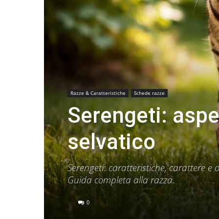
Razze & Caratteristiche
Schede razze
Serengeti: aspe
selvatico
Serengeti: caratteristiche, carattere 
Guida completa alla razza.
0