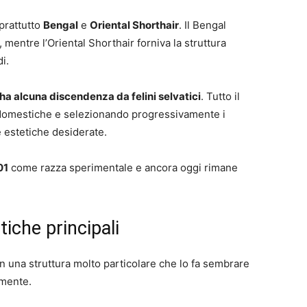
oprattutto
Bengal
e
Oriental Shorthair
. Il Bengal
 mentre l’Oriental Shorthair forniva la struttura
i.
ha alcuna discendenza da felini selvatici
. Tutto il
e domestiche e selezionando progressivamente i
e estetiche desiderate.
01
come razza sperimentale e ancora oggi rimane
tiche principali
on una struttura molto particolare che lo fa sembrare
lmente.