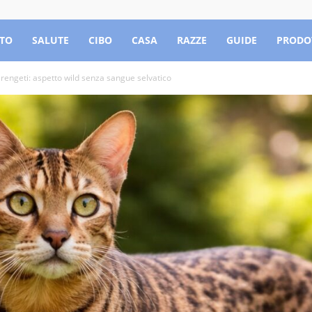
TO
SALUTE
CIBO
CASA
RAZZE
GUIDE
PRODO
rengeti: aspetto wild senza sangue selvatico