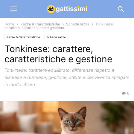
Home
Razze & Caratteristiche
Schede razze
Tonkinese:
carattere, caratteristiche e gestione
Razze & Caratteristiche
Schede razze
Tonkinese: carattere,
caratteristiche e gestione
Tonkinese: carattere equilibrato, differenze rispetto a
Siamese e Burmese, gestione, salute e convivenza spiegate
in modo chiaro.
0